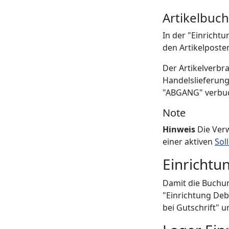
Artikelbuc
In der "Einrichtu
den Artikelposten
Der Artikelverbr
Handelslieferung
"ABGANG" verbuc
Note
Hinweis
Die Verw
einer aktiven
Sol
Einrichtu
Damit die Buchun
"Einrichtung Deb
bei Gutschrift" un