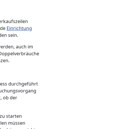
erkaufszeilen
ende
Einrichtung
den sein.
werden, auch im
e Doppelverbräuche
nzen.
ozess durchgeführt
 Buchungsvorgang
, ob der
zu starten
ilen müssen