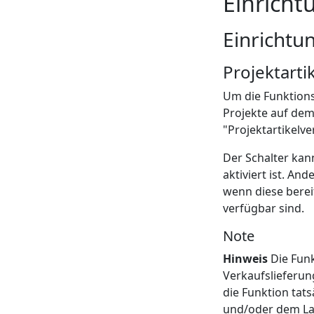
Einricht
Einrichtu
Projektarti
Um die Funktions
Projekte auf dem
"Projektartikelv
Der Schalter kan
aktiviert ist. An
wenn diese berei
verfügbar sind.
Note
Hinweis
Die Funk
Verkaufslieferun
die Funktion tats
und/oder dem Lag