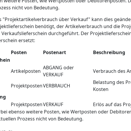
h weitere Posten, wie Wertposten oder Debitorenposten. Di
ozess nicht von Bedeutung.
 "Projektartikelverbrauch über Verkauf" kann dies geände
ojektlieferschein benötigt, der Artikelverbrauch und die Pr
Verkaufslieferschein durchgeführt. Der Projektlieferschei
rschein ersetzt:
Posten
Postenart
Beschreibung
chein
ABGANG oder
Artikelposten
Verbrauch des Ar
VERKAUF
Belastung des Pr
Projektposten
VERBRAUCH
Kosten
ung
Projektposten
VERKAUF
Erlös auf das Pro
rbei ebenso weitere Posten, wie Wertposten oder Debitore
ktuellen Prozess nicht von Bedeutung.