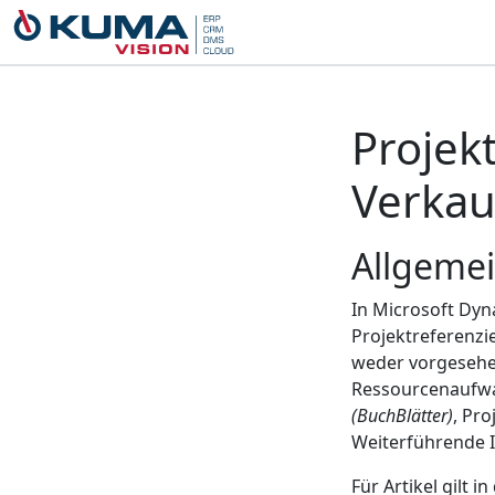
Projek
Verkau
Allgeme
In Microsoft Dyn
Projektreferenzi
weder vorgesehen
Ressourcenaufwa
(BuchBlätter)
, Pr
Weiterführende I
Für Artikel gilt 