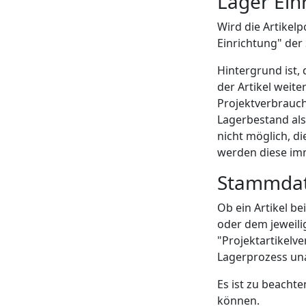
Lager Ein
Wird die Artikel
Einrichtung" der 
Hintergrund ist, 
der Artikel weite
Projektverbrauch
Lagerbestand als
nicht möglich, d
werden diese im
Stammdat
Ob ein Artikel b
oder dem jeweilig
"Projektartikelve
Lagerprozess una
Es ist zu beachte
können.