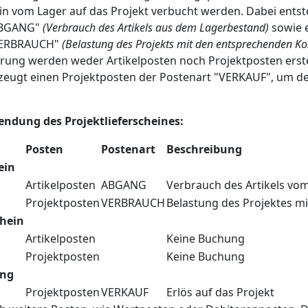
ein vom Lager auf das Projekt verbucht werden. Dabei entst
"ABGANG"
(Verbrauch des Artikels aus dem Lagerbestand)
sowie e
"VERBRAUCH"
(Belastung des Projekts mit den entsprechenden Ko
erung werden weder Artikelposten noch Projektposten erste
eugt einen Projektposten der Postenart "VERKAUF", um de
endung des Projektlieferscheines:
Posten
Postenart
Beschreibung
ein
Artikelposten
ABGANG
Verbrauch des Artikels vo
Projektposten
VERBRAUCH
Belastung des Projektes m
chein
Artikelposten
Keine Buchung
Projektposten
Keine Buchung
ung
Projektposten
VERKAUF
Erlös auf das Projekt